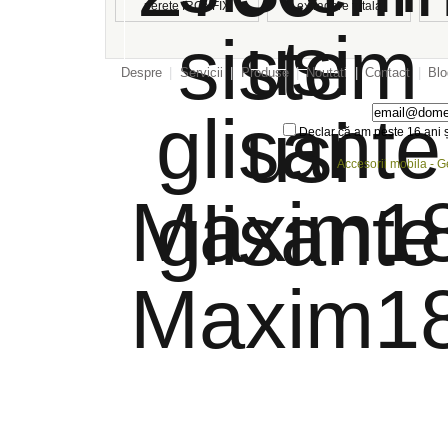
perete IRONFIX
extragere totala
Despre
|
Servicii
|
Produse
|
Noutati
|
Contact
|
Blo
Declar că am peste 16 ani ș
Accesorii mobila - 