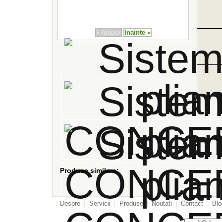
Produse similare:
Despre
|
Servicii
|
Produse
|
Noutati
|
Contact
|
Blo