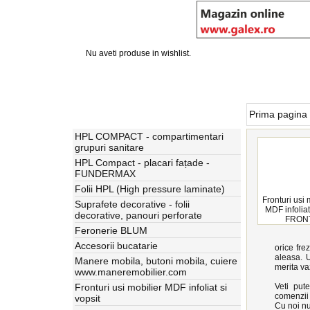
Nu aveti produse in wishlist.
Produse
Prima pagina
Fronturi usi 
HPL COMPACT - compartimentari
grupuri sanitare
HPL Compact - placari fațade -
FUNDERMAX
Folii HPL (High pressure laminate)
Fronturi usi 
Suprafete decorative - folii
MDF infolia
decorative, panouri perforate
FRON
Feronerie BLUM
Accesorii bucatarie
orice fre
aleasa. U
Manere mobila, butoni mobila, cuiere
merita vaz
www.maneremobilier.com
Fronturi usi mobilier MDF infoliat si
Veti put
comenzii 
vopsit
Cu noi nu