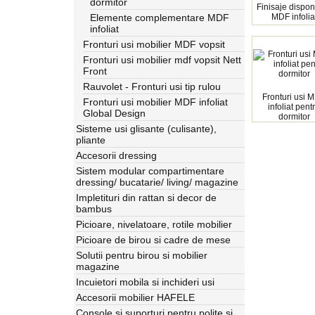
dormitor
Finisaje dispon
Elemente complementare MDF
MDF infolia
infoliat
Fronturi usi mobilier MDF vopsit
Fronturi usi mobilier mdf vopsit Nett
Front
Rauvolet - Fronturi usi tip rulou
Fronturi usi 
Fronturi usi mobilier MDF infoliat
infoliat pent
Global Design
dormitor
Sisteme usi glisante (culisante),
pliante
Accesorii dressing
Sistem modular compartimentare
dressing/ bucatarie/ living/ magazine
Impletituri din rattan si decor de
bambus
Picioare, nivelatoare, rotile mobilier
Picioare de birou si cadre de mese
Solutii pentru birou si mobilier
magazine
Incuietori mobila si inchideri usi
Accesorii mobilier HAFELE
Console si suporturi pentru polite si